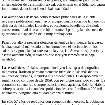
o no-, el uso de píldoras anticonceptivas, las campañas para prevenir
enfermedades de transmisión sexual, con énfasis en el Sida, son causa
importantes de incidencia en la baja natalidad.
Las autoridades destacan como factores principales de la cuenta
regresiva poblacional, una mayor independencia social de la mujer, q
disfruta de facilidades laborales, educaciones, beneficios de salud,
escasa mortalidad de madre e hijo durante el parto, y la existencia de
guarderías a disposición de la mujer trabajadora.
Pasan por alto la precaria situación general de la vivienda, la escasez
habitacional, el mal estado de los inmuebles, el hacinamiento, los
salarios exiguos, la alta carestía de la vida, la pésima transportación y
escasa alimentación, realidades que influyen también en la baja
natalidad.
Las estadísticas oficiales tampoco incluyen la sangría demográfica
migratoria. Radican permanentemente fuera de la Isla más de dos
millones de cubanos, incluidos sus descendientes. El despoblamiento
rural ha sido continuo desde 1959, con perjuicios para todo el país. L
economía cubana fue siempre esencialmente agrícola. Sólo La Haban
sobrepasa a todos los núcleos poblacionales, con 2 millones 200 mil
habitantes. Ninguna otra ciudad alcanza el millón.
En sólo 57 años de república con economía de mercado, la población