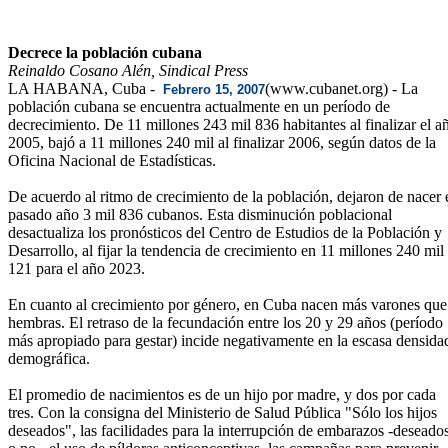
Decrece la población cubana
Reinaldo Cosano Alén, Sindical Press
LA HABANA, Cuba -
(www.cubanet.org) - La
Febrero 15, 2007
población cubana se encuentra actualmente en un período de
decrecimiento. De 11 millones 243 mil 836 habitantes al finalizar el a
2005, bajó a 11 millones 240 mil al finalizar 2006, según datos de la
Oficina Nacional de Estadísticas.
De acuerdo al ritmo de crecimiento de la población, dejaron de nacer 
pasado año 3 mil 836 cubanos. Esta disminución poblacional
desactualiza los pronósticos del Centro de Estudios de la Población y
Desarrollo, al fijar la tendencia de crecimiento en 11 millones 240 mil
121 para el año 2023.
En cuanto al crecimiento por género, en Cuba nacen más varones que
hembras. El retraso de la fecundación entre los 20 y 29 años (período
más apropiado para gestar) incide negativamente en la escasa densida
demográfica.
El promedio de nacimientos es de un hijo por madre, y dos por cada
tres. Con la consigna del Ministerio de Salud Pública "Sólo los hijos
deseados", las facilidades para la interrupción de embarazos -deseado